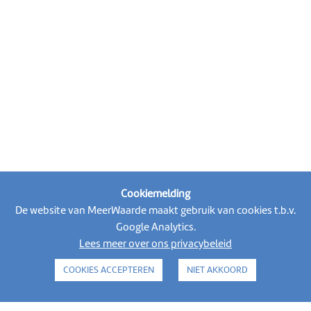
Cookiemelding
De website van MeerWaarde maakt gebruik van cookies t.b.v.
Volg MeerWaarde op social media
Google Analytics.
Lees meer over ons privacybeleid
COOKIES ACCEPTEREN
NIET AKKOORD
alle activiteiten