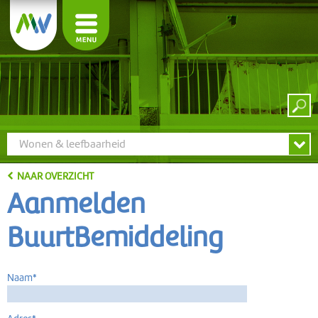
Wonen & leefbaarheid
NAAR OVERZICHT
Aanmelden
BuurtBemiddeling
Naam*