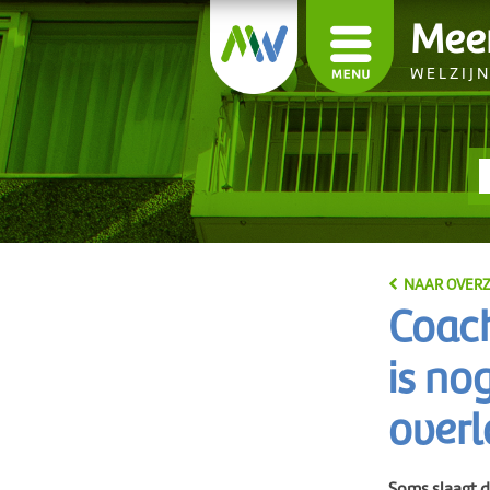
Mee
WELZIJ
NAAR OVERZ
Coach
is no
overla
Soms slaagt d