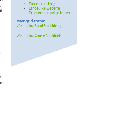
Folder coaching
t
Landelijke website
en
Problemen met je buren
overige diensten
Webpagina BuurtBemiddeling
Webpagina GroepsBemiddeling
 u
n.
ars