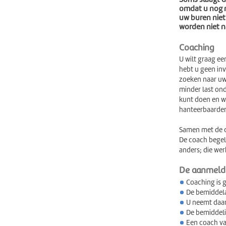
omdat u nog n
uw buren niet
worden niet 
Coaching
U wilt graag ee
hebt u geen in
zoeken naar uw
minder last ond
kunt doen en wa
hanteerbaarder
Samen met de co
De coach begele
anders; die wer
De aanmeld
Coaching is 
De bemiddela
U neemt daar
De bemiddeli
Een coach va