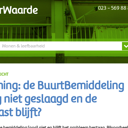
rWaarde
023 - 569 88
N
Wonen & leefbaarheid
ICHT
ing: de BuurtBemiddeling
g niet geslaagd en de
st blijft?
e bemiddeling (nog) niet en blijft het probleem bestaan. Bijvoorbee