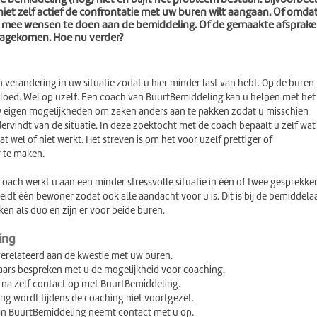
iet zelf actief de confrontatie met uw buren wilt aangaan. Of omda
 mee wensen te doen aan de bemiddeling. Of de gemaakte afsprak
nagekomen. Hoe nu verder?
n verandering in uw situatie zodat u hier minder last van hebt. Op de buren
vloed. Wel op uzelf. Een coach van BuurtBemiddeling kan u helpen met het
 eigen mogelijkheden om zaken anders aan te pakken zodat u misschien
ervindt van de situatie. In deze zoektocht met de coach bepaalt u zelf wat
t wel of niet werkt. Het streven is om het voor uzelf prettiger of
 te maken.
ach werkt u aan een minder stressvolle situatie in één of twee gesprekke
idt één bewoner zodat ook alle aandacht voor u is. Dit is bij de bemiddela
ken als duo en zijn er voor beide buren.
ing
gerelateerd aan de kwestie met uw buren.
ars bespreken met u de mogelijkheid voor coaching.
na zelf contact op met BuurtBemiddeling.
ng wordt tijdens de coaching niet voortgezet.
n BuurtBemiddeling neemt contact met u op.