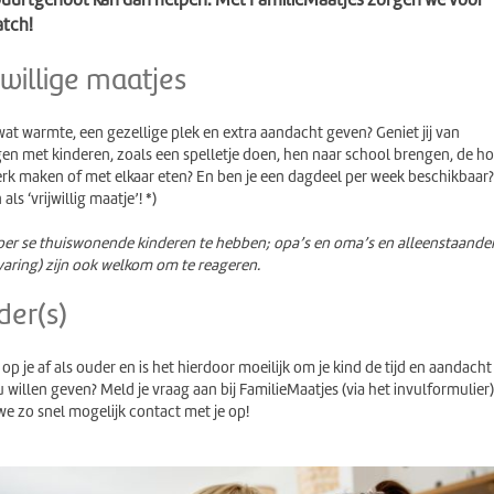
tch!
jwillige maatjes
d wat warmte, een gezellige plek en extra aandacht geven? Geniet jij van
en met kinderen, zoals een spelletje doen, hen naar school brengen, de h
erk maken of met elkaar eten? En ben je een dagdeel per week beschikbaar?
ls ‘vrijwillig maatje’! *)
t per se thuiswonende kinderen te hebben; opa’s en oma’s en alleenstaande
aring) zijn ook welkom om te reageren.
der(s)
op je af als ouder en is het hierdoor moeilijk om je kind de tijd en aandacht
u willen geven? Meld je vraag aan bij FamilieMaatjes (via het invulformulier)
e zo snel mogelijk contact met je op!