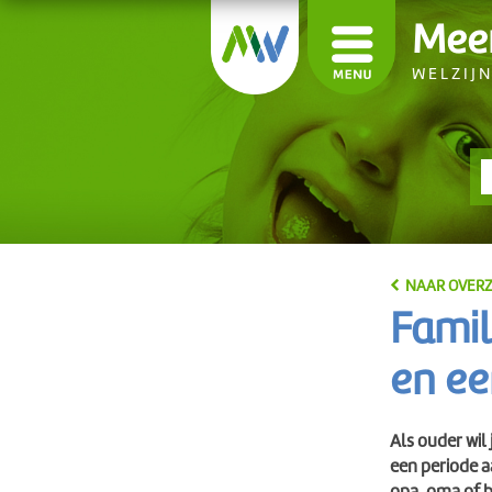
Mee
WELZIJ
NAAR OVERZ
Famil
en ee
Als ouder wil 
een periode 
opa, oma of 