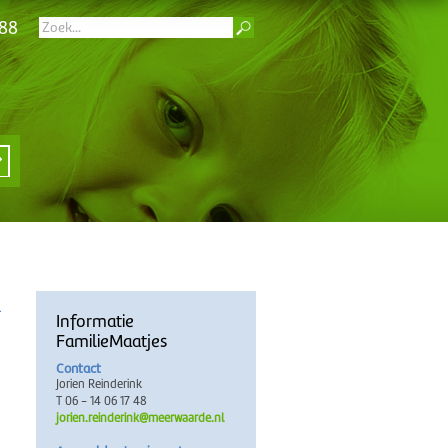
 88
Informatie
FamilieMaatjes
Contact
Jorien Reinderink
T 06 - 14 06 17 48
jorien.reinderink@meerwaarde.nl