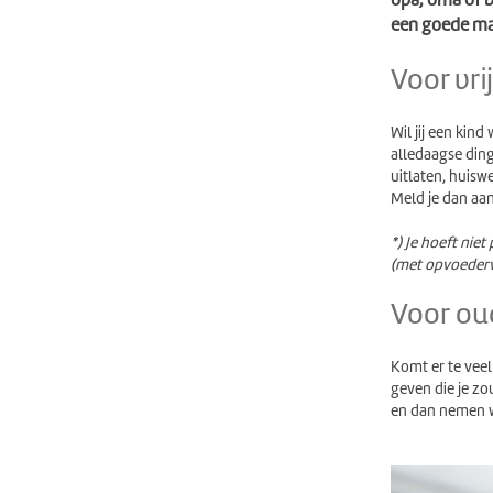
een goede ma
Voor vri
Wil jij een kin
alledaagse ding
uitlaten, huisw
Meld je dan aan a
*) Je hoeft nie
(met opvoederv
Voor ou
Komt er te veel 
geven die je zo
en dan nemen w