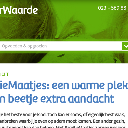
rWaarde
023 - 569 88
N
Opvoeden & opgroeien
ICHT
ieMaatjes: een warme plek
n beetje extra aandacht
je het beste voor je kind. Toch kan er soms, of eigenlijk best vaak,
aanbreken waarbij je even op adem moet komen. Een ander gezin,
buurtgenoot kan dan helpen. Met FamilieMaatjes zorgen we voor