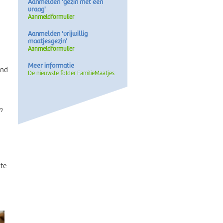
Aanmelden 'gezin met een
vraag'
Aanmeldformulier
Aanmelden 'vrijwillig
maatjesgezin'
Aanmeldformulier
Meer informatie
ond
De nieuwste folder FamilieMaatjes
n
 te