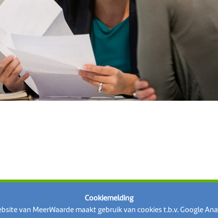
Cookiemelding
Meer informatie of op zoek naar een leuke baan bij ons
bsite van MeerWaarde maakt gebruik van cookies t.b.v. Google Anal
023-569 88 88
inf