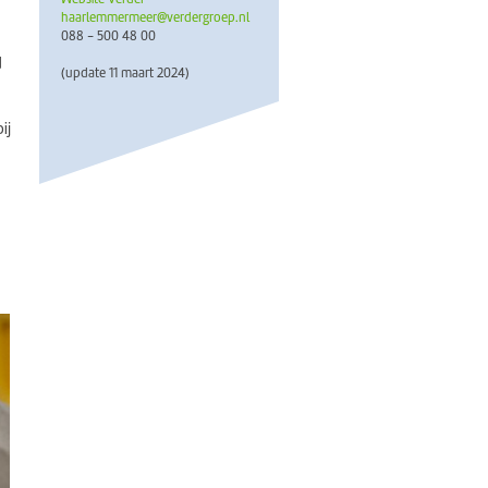
haarlemmermeer@verdergroep.nl
088 - 500 48 00
d
(update 11 maart 2024)
ij