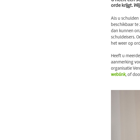
orde krijgt. W
Als u schulden 
beschikbaar te
dan kunnen onze
schuldeisers. O
het weer op ord
Heeft u meerder
aanmerking voo
organisatie Ver
weblink
, of do