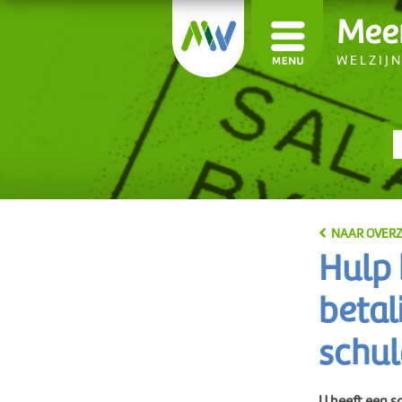
Mee
WELZIJ
NAAR OVERZ
Hulp 
betal
schul
U heeft een s