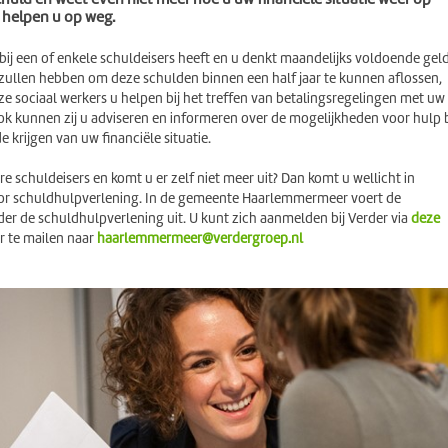
ij helpen u op weg.
bij een of enkele schuldeisers heeft en u denkt maandelijks voldoende gel
 zullen hebben om deze schulden binnen een half jaar te kunnen aflossen,
 sociaal werkers u helpen bij het treffen van betalingsregelingen met uw
ok kunnen zij u adviseren en informeren over de mogelijkheden voor hulp b
e krijgen van uw financiële situatie.
e schuldeisers en komt u er zelf niet meer uit? Dan komt u wellicht in
r schuldhulpverlening. In de gemeente Haarlemmermeer voert de
der de schuldhulpverlening uit. U kunt zich aanmelden bij Verder via
deze
or te mailen naar
haarlemmermeer@verdergroep.nl