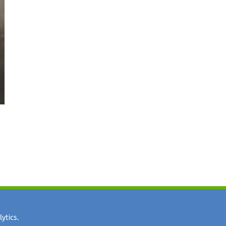
?
ytics.
ormatie@meerwaarde.nl