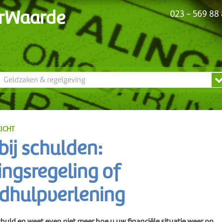
rWaarde
023 - 569 88
N
Geldzaken & regelgeving
ICHT
bij schulden:
ingsregeling of
dhulpverlening
chuld en weet even niet meer hoe u uw financiële situatie weer op