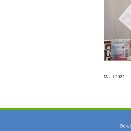
Maart 2024
Volg MeerWaarde op social media
De we