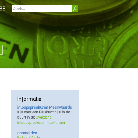
 88
Informatie
inloopspreekuren MeerWaarde
Kijk voor een PlusPunt bij u in de
buurt in dit
Overzicht
Inloopspreekuren PlusPunten
aanmelden
Website Verder