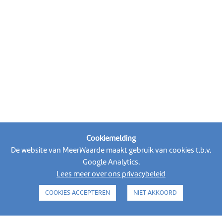
Cookiemelding
De website van MeerWaarde maakt gebruik van cookies t.b.v.
Volg MeerWaarde op social media
Google Analytics.
Lees meer over ons privacybeleid
COOKIES ACCEPTEREN
NIET AKKOORD
alle activiteiten