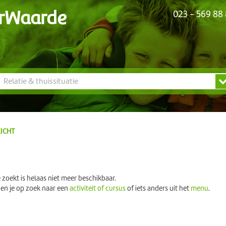
rWaarde
023 - 569 88
N
Relatie & thuissituatie
ICHT
e zoekt is helaas niet meer beschikbaar.
ben je op zoek naar een
activiteit of cursus
of iets anders uit het
menu
.