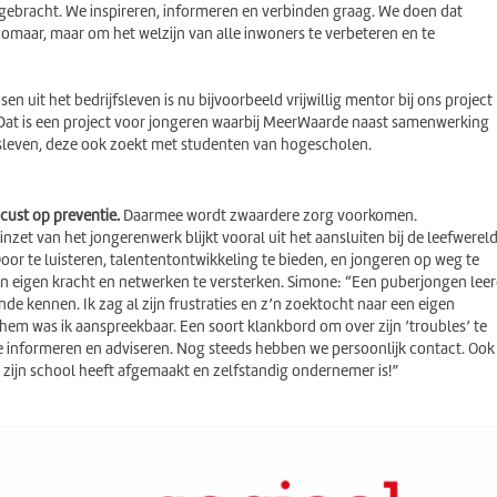
ebracht. We inspireren, informeren en verbinden graag. We doen dat
 zomaar, maar om het welzijn van alle inwoners te verbeteren en te
en uit het bedrijfsleven is nu bijvoorbeeld vrijwillig mentor bij ons project
at is een project voor jongeren waarbij MeerWaarde naast samenwerking
fsleven, deze ook zoekt met studenten van hogescholen.
ust op preventie.
Daarmee wordt zwaardere zorg voorkomen.
inzet van het jongerenwerk blijkt vooral uit het aansluiten bij de leefwerel
oor te luisteren, talententontwikkeling te bieden, en jongeren op weg te
n eigen kracht en netwerken te versterken. Simone: “Een puberjongen lee
ende kennen. Ik zag al zijn frustraties en z’n zoektocht naar een eigen
r hem was ik aanspreekbaar. Een soort klankbord om over zijn ’troubles’ te
e informeren en adviseren. Nog steeds hebben we persoonlijk contact. Ook
is, zijn school heeft afgemaakt en zelfstandig ondernemer is!”