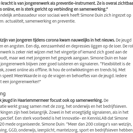
e kracht is van jongerenwerk als preventie-instrument. Ze is overal zichtbaa
ls online, en is sterk gericht op verbinding en samenwerking.”
 landelijk ambassadeur voor sociaal werk heeft Simone Duin zich ingezet op
n: actualiteit, samenwerking en preventie.
zijn van jongeren tijdens corona kwam nauwelijks in het nieuws.
De jeugd
n en angsten. Een dip, eenzaamheid en depressies liggen op de loer. De ro
nwerk is zeker niet wijzen met het vingertje of iemand zich goed aan de
udt, maar wel met jongeren het gesprek aangaan. Simone Duin en haar
 jongerenwerk blijven zeer goed luisteren en signaleren. “Flexibiliteit is de
ak, zowel online als offline. Ik hou de ontwikkelingen en trends bij. Met
n speelt MeerWaarde in op de vragen en behoeftes van de jeugd. Iedere
nt een jongerenwerker!”
ing
rk jeugd in Haarlemmermeer focust ook op samenwerking.
De
atie werkt graag samen met de zorg, het onderwijs en het bedrijfsleven.
ngen zijn heel belangrijk. Zowel in het vroegtijdig signaleren, als in het
pectief. Een sterk voorbeeld is het Innovatie- en KennisLAB dat Simone
20 mede organiseerde. Simone Duin: “Meer dan 200 collega’s van welzijn,
ving, GGD, onderwijs, leerplicht, mantelzorg, sport en bedrijfsleven hebben