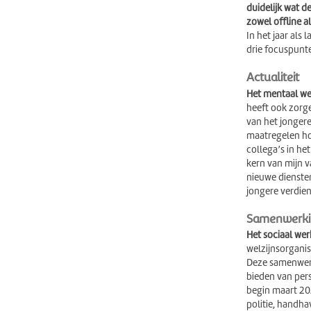
duidelijk wat d
zowel offline a
In het jaar als
drie focuspunte
Actualiteit
Het mentaal wel
heeft ook zorge
van het jongere
maatregelen ho
collega’s in het
kern van mijn v
nieuwe dienste
jongere verdie
Samenwerk
Het sociaal we
welzijnsorganis
Deze samenwerki
bieden van pers
begin maart 20
politie, handha