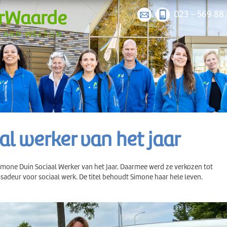
rWaarde
023 - 569 88
 AAN WELZIJN
al werker van het jaar
imone Duin Sociaal Werker van het Jaar. Daarmee werd ze verkozen tot
sadeur voor sociaal werk. De titel behoudt Simone haar hele leven.