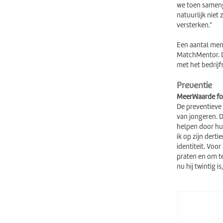
we toen sameng
natuurlijk niet
versterken."
Een aantal mens
MatchMentor. D
met het bedrij
Preventie
MeerWaarde foc
De preventieve 
van jongeren. D
helpen door hu
ik op zijn derti
identiteit. Voo
praten en om t
nu hij twintig 