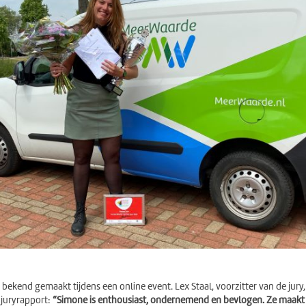
 bekend gemaakt tijdens een online event. Lex Staal, voorzitter van de jury,
t juryrapport:
“Simone is enthousiast, ondernemend en bevlogen. Ze maakt